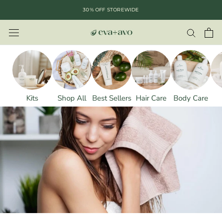
saltar
30% OFF STOREWIDE
al
contenido
Kits
Shop All
Best Sellers
Hair Care
Body Care