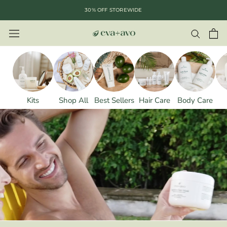
saltar
30% OFF STOREWIDE
al
contenido
Kits
Shop All
Best Sellers
Hair Care
Body Care