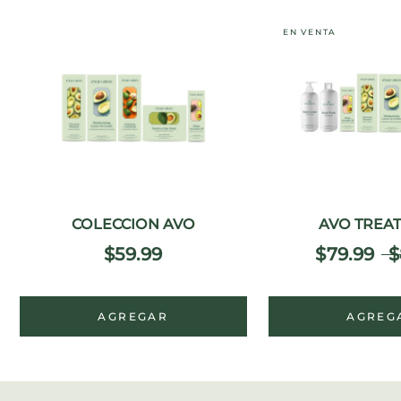
EN VENTA
COLECCION AVO
AVO TREA
$59.99
$79.99
$
AGREGAR
AGREG