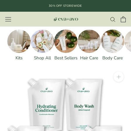
saltar
30% OFF STOREWIDE
al
contenido
Kits
Shop All
Best Sellers
Hair Care
Body Care