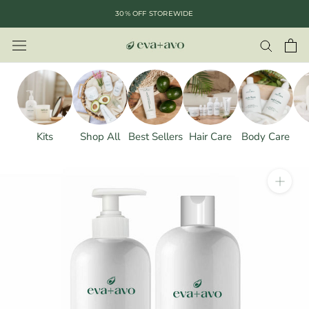
saltar
30% OFF STOREWIDE
al
contenido
Kits
Shop All
Best Sellers
Hair Care
Body Care