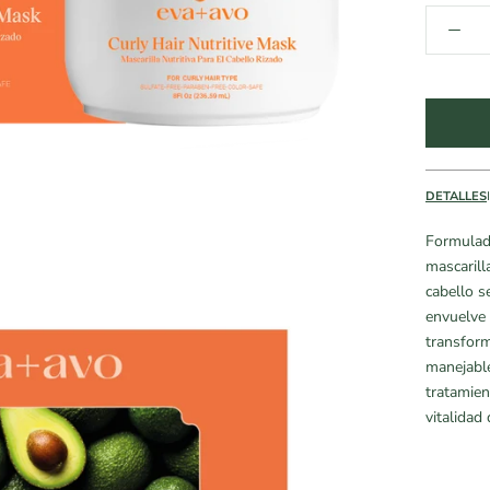
DETALLES
Formulada
mascarill
cabello s
envuelve 
transform
manejable
tratamien
vitalidad