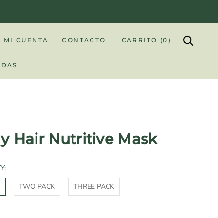
MI CUENTA
CONTACTO
CARRITO (
0
)
NDAS
NDAS
ly Hair Nutritive Mask
Y:
E
TWO PACK
THREE PACK