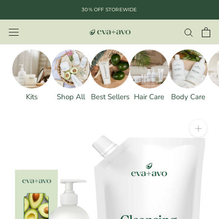
saltar
30% OFF STOREWIDE
al
contenido
Kits
Shop All
Best Sellers
Hair Care
Body Care