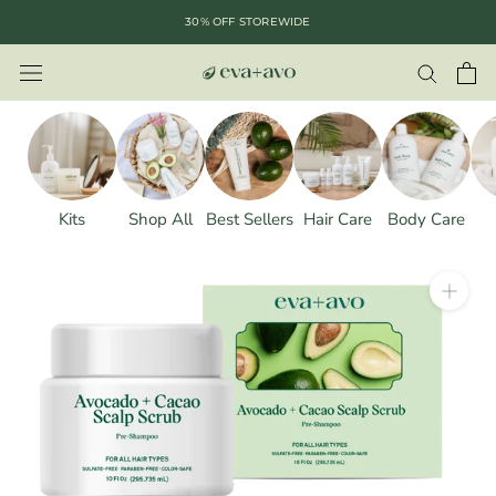
saltar
30% OFF STOREWIDE
al
contenido
Kits
Shop All
Best Sellers
Hair Care
Body Care