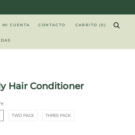
MI CUENTA
CONTACTO
CARRITO (
0
)
NDAS
NDAS
ly Hair Conditioner
Y:
E
TWO PACK
THREE PACK